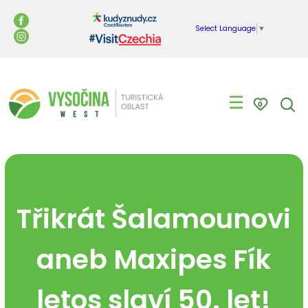
Select Language
▼
☰
0
Třikrát Šalamounovi
aneb Maxipes Fík
letos slaví 50. let!