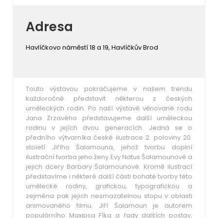
Adresa
Havlíčkovo náměstí 18 a 19, Havlíčkův Brod
Touto výstavou pokračujeme v našem trendu
každoročně představit některou z českých
uměleckých rodin. Po naší výstavě věnované rodu
Jana Zrzavého představujeme další uměleckou
rodinu v jejích dvou generacích. Jedná se o
předního výtvarníka české ilustrace 2. poloviny 20.
století Jiřího Šalamouna, jehož tvorbu doplní
ilustrační tvorba jeho ženy Evy Natus Šalamounové a
jejich dcery Barbary Šalamounové. Kromě ilustrací
představíme i některé další části bohaté tvorby této
umělecké rodiny, grafickou, typografickou a
zejména pak jejich nesmazatelnou stopu v oblasti
animovaného filmu. Jiří Šalamoun je autorem
populárního Maxipsa Fíka a řady dalších postav,