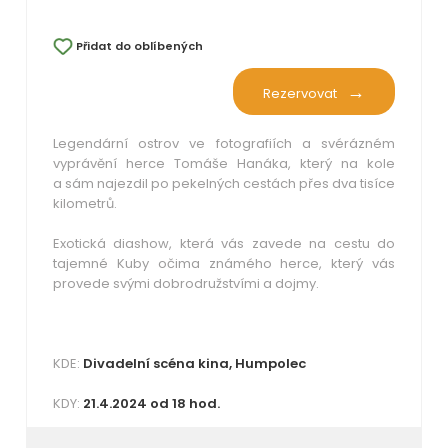
Přidat do oblíbených
Rezervovat
Legendární ostrov ve fotografiích a svérázném
vyprávění herce Tomáše Hanáka, který na kole
a sám najezdil po pekelných cestách přes dva tisíce
kilometrů.
Exotická diashow, která vás zavede na cestu do
tajemné Kuby očima známého herce, který vás
provede svými dobrodružstvími a dojmy.
KDE:
Divadelní scéna kina, Humpolec
KDY:
21.4.2024 od 18 hod.