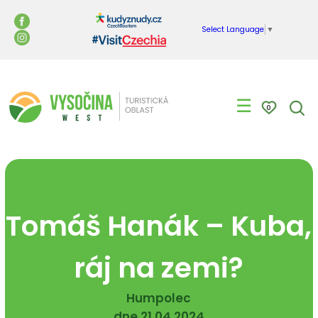
Select Language
▼
☰
0
Tomáš Hanák – Kuba,
ráj na zemi?
Humpolec
dne 21.04.2024