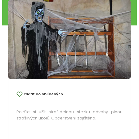
Přidat do oblíbených
Pojďte si užít strašidelnou stezku odvahy plnou
strašlivých úkolů. Občerstvení zajištěno.