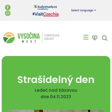
Select Language
▼
☰
0
Strašidelný den
Ledeč nad Sázavou
dne 04.11.2023