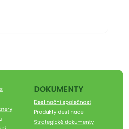
DOKUMENTY
s
Destinační společnost
tnery
Produkty destinace
u
Strategické dokumenty
ání