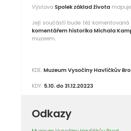
Výstava
Spolek základ života
mapuje 
Její součástí bude též komentovaná
komentářem historika Michala Kam
muzeem.
KDE:
Muzeum Vysočiny Havlíčkův Br
KDY:
5.10. do 31.12.20223
Odkazy
Muzeum Vysočiny Havlíčkův Brod