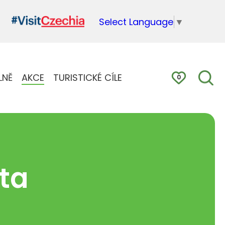
Select Language
▼
LNĚ
AKCE
TURISTICKÉ CÍLE
0
ota