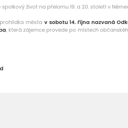
spolkový život na přelomu 19. a 20. století v Něm
 prohlídka města
v sobotu 14. října nazvaná Od
pa
, která zájemce provede po místech občanského ž
od