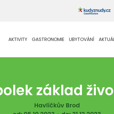
AKTIVITY
GASTRONOMIE
UBYTOVÁNÍ
AKTUÁ
olek základ živ
Havlíčkův Brod