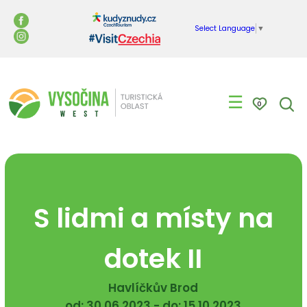
Select Language
▼
☰
0
S lidmi a místy na
dotek II
Havlíčkův Brod
od: 30.06.2023 - do: 15.10.2023