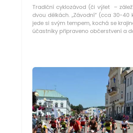
Tradiční cyklozávod (či výlet – zál
dvou délkách. „Závodní“ (cca 30-40
jede si svým tempem, kochá se krajinou 
účastníky připraveno občerstvení a d