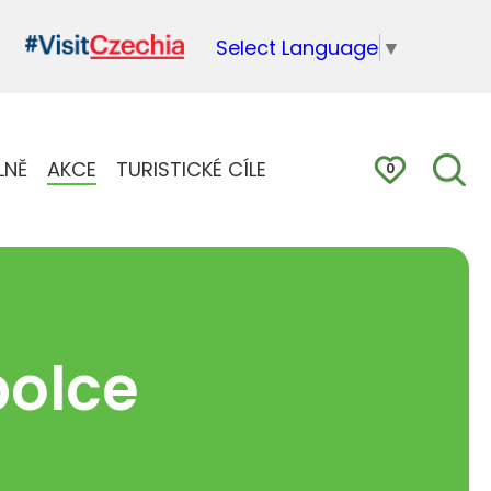
Select Language
▼
LNĚ
AKCE
TURISTICKÉ CÍLE
0
olce