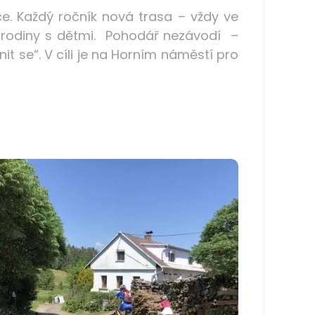
e. Každý ročník nová trasa – vždy ve
 rodiny s dětmi. Pohodář nezávodí –
nit se“. V cíli je na Horním náměstí pro