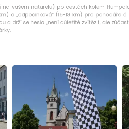
eží na vašem naturelu) po cestách kolem Humpolc
 km) a „odpočinková“ (15-18 km) pro pohodáře či
a drží se hesla „není důležité zvítězit, ale zúčast
árky.