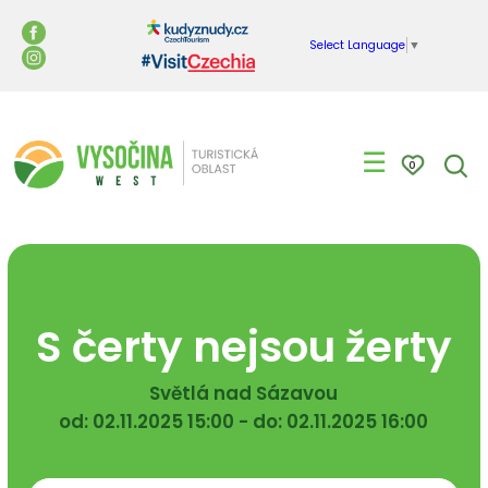
Select Language
▼
☰
0
S čerty nejsou žerty
Světlá nad Sázavou
od: 02.11.2025 15:00 - do: 02.11.2025 16:00