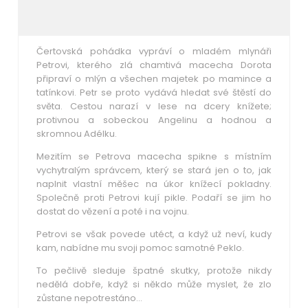
Čertovská pohádka vypráví o mladém mlynáři
Petrovi, kterého zlá chamtivá macecha Dorota
připraví o mlýn a všechen majetek po mamince a
tatínkovi. Petr se proto vydává hledat své štěstí do
světa. Cestou narazí v lese na dcery knížete;
protivnou a sobeckou Angelinu a hodnou a
skromnou Adélku.
Mezitím se Petrova macecha spikne s místním
vychytralým správcem, který se stará jen o to, jak
naplnit vlastní měšec na úkor knížecí pokladny.
Společně proti Petrovi kují pikle. Podaří se jim ho
dostat do vězení a poté i na vojnu.
Petrovi se však povede utéct, a když už neví, kudy
kam, nabídne mu svoji pomoc samotné Peklo.
To pečlivě sleduje špatné skutky, protože nikdy
nedělá dobře, když si někdo může myslet, že zlo
zůstane nepotrestáno…