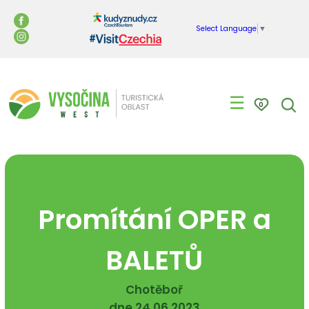
Select Language
▼
☰
0
Promítání OPER a
BALETŮ
Chotěboř
dne 24.06.2023