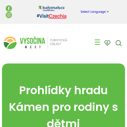
Select Language
▼
☰
0
Prohlídky hradu
Kámen pro rodiny s
dětmi