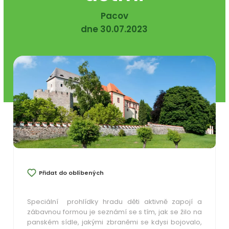
Pacov
dne 30.07.2023
Přidat do oblíbených
Speciální prohlídky hradu děti aktivně zapojí a
zábavnou formou je seznámí se s tím, jak se žilo na
panském sídle, jakými zbraněmi se kdysi bojovalo,