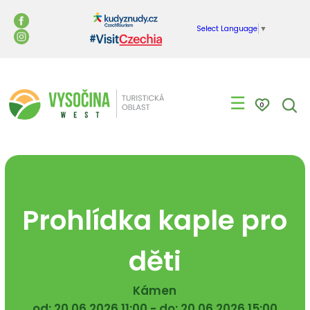
Select Language
▼
☰
0
Prohlídka kaple pro
děti
Kámen
od: 20.06.2026 11:00 - do: 20.06.2026 15:00