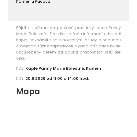
Kámen u Pacova
Přijďte s dětmni na poutavé prohlídky kaple Panny
Marie Bolestné. Dozvíte se řadu informací o
historii
kaple, seznámíte se s poutavými osudy a nebudou
chybět ani různé zajímavosti. Výklad průvodce bude
uzpůsobený dětem za použití pracovních listů dle
věku.
KDE:
Kaple Panny Marie Bolestné, Kámen
KDY:
20.6.2026 od 11:00 a 14:00 hod.
Mapa