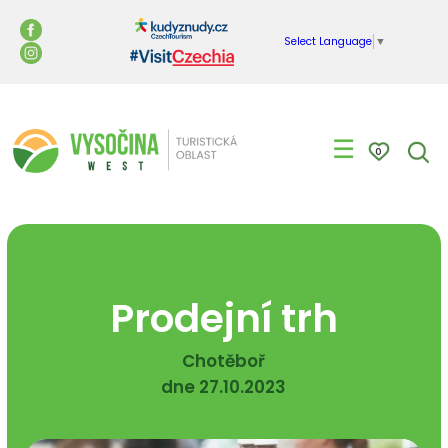
Select Language
▼
☰
0
Prodejní trh
Chotěboř
dne 27.10.2023