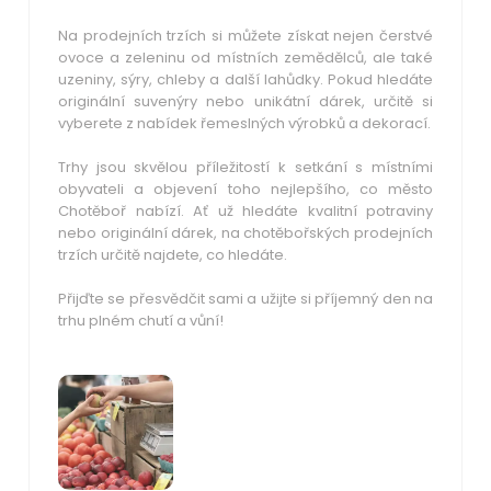
Na prodejních trzích si můžete získat nejen čerstvé
ovoce a zeleninu od místních zemědělců, ale také
uzeniny, sýry, chleby a další lahůdky. Pokud hledáte
originální suvenýry nebo unikátní dárek, určitě si
vyberete z nabídek řemeslných výrobků a dekorací.
Trhy jsou skvělou příležitostí k setkání s místními
obyvateli a objevení toho nejlepšího, co město
Chotěboř nabízí. Ať už hledáte kvalitní potraviny
nebo originální dárek, na chotěbořských prodejních
trzích určitě najdete, co hledáte.
Přijďte se přesvědčit sami a užijte si příjemný den na
trhu plném chutí a vůní!