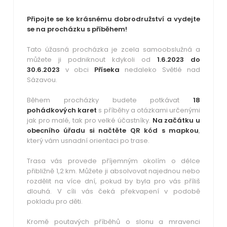
Připojte se ke krásnému dobrodružství a vydejte
se na procházku s příběhem!
Tato úžasná procházka je zcela samoobslužná a
můžete ji podniknout kdykoli od
1.6.2023 do
30.6.2023
v obci
Příseka
nedaleko Světlé nad
Sázavou.
Během procházky budete potkávat
18
pohádkových karet
s příběhy a otázkami určenými
jak pro malé, tak pro velké účastníky.
Na začátku u
obecního úřadu si načtěte QR kód s mapkou
,
který vám usnadní orientaci po trase.
Trasa vás provede příjemným okolím o délce
přibližně 1,2 km. Můžete ji absolvovat najednou nebo
rozdělit na více dní, pokud by byla pro vás příliš
dlouhá. V cíli vás čeká překvapení v podobě
pokladu pro děti.
Kromě poutavých příběhů o slonu a mravenci