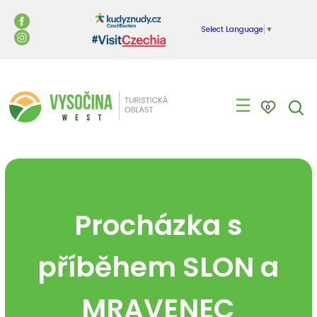
Select Language
▼
☰
0
Procházka s
příběhem SLON a
MRAVENEC