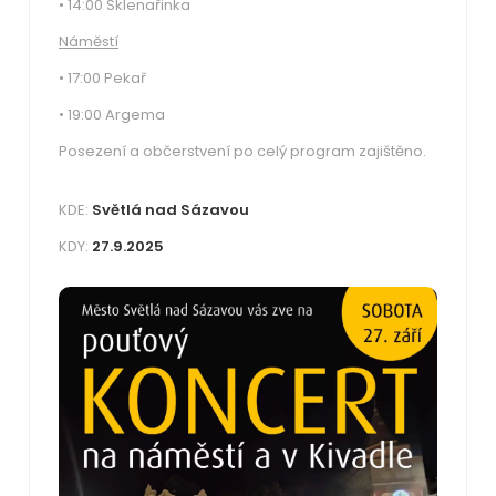
• 14:00 Sklenařinka
Náměstí
• 17:00 Pekař
• 19:00 Argema
Posezení a občerstvení po celý program zajištěno.
KDE:
Světlá nad Sázavou
KDY:
27.9.2025