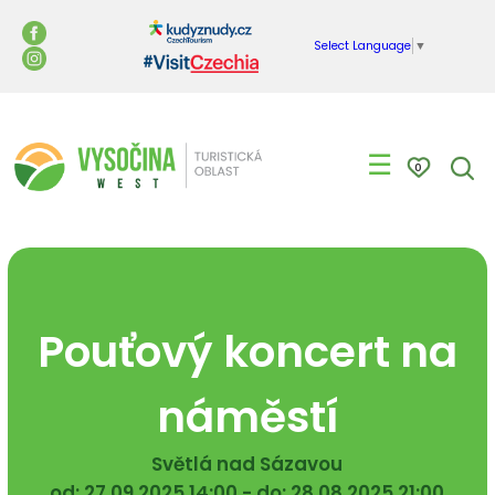
Select Language
▼
☰
0
Pouťový koncert na
náměstí
Světlá nad Sázavou
od: 27.09.2025 14:00 - do: 28.08.2025 21:00