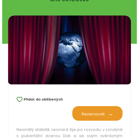
Přidat do oblíbených
Rezervovat
Nesmělý statistik Leonard žije po rozvodu v Londýně
s pubertální dcerou Didi a se svým svérázným