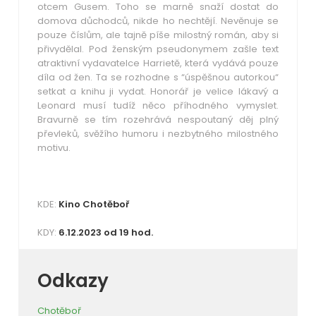
otcem Gusem. Toho se marně snaží dostat do
domova důchodců, nikde ho nechtějí. Nevěnuje se
pouze číslům, ale tajně píše milostný román, aby si
přivydělal. Pod ženským pseudonymem zašle text
atraktivní vydavatelce Harrietě, která vydává pouze
díla od žen. Ta se rozhodne s “úspěšnou autorkou“
setkat a knihu ji vydat. Honorář je velice lákavý a
Leonard musí tudíž něco příhodného vymyslet.
Bravurně se tím rozehrává nespoutaný děj plný
převleků, svěžího humoru i nezbytného milostného
motivu.
KDE:
Kino Chotěboř
KDY:
6.12.2023 od 19 hod.
Odkazy
Chotěboř