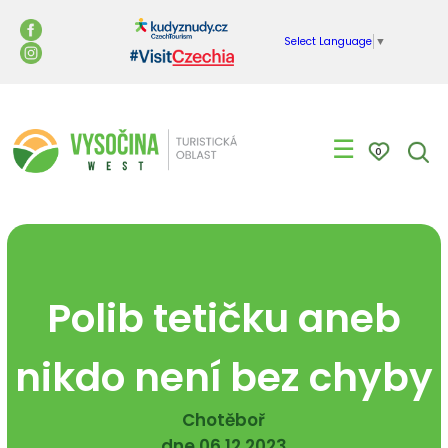
Select Language
▼
☰
0
Polib tetičku aneb
nikdo není bez chyby
Chotěboř
dne 06.12.2023