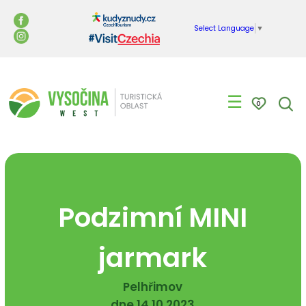
Select Language
▼
☰
0
Podzimní MINI
jarmark
Pelhřimov
dne 14.10.2023