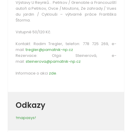
Výstavy U Reynků… Petrkov / Grenoble a Francouzští
autoři a Petrkov, Ovce / Moutons, Ze zahrady / Vues
du jardin / Cyklouši – výtvarné práce Františka
Štorma.
Vstupné 50/120 Kč.
Kontakt: Radim Tregler, telefon: 778 725 269, e-
mail:
tregler@pamatnik-np.cz
Rezervace: Olga Steinerová, e-
mail:
steinerova@pamatnik-np.cz
Informace o akci
zde
.
Odkazy
!mapasys!