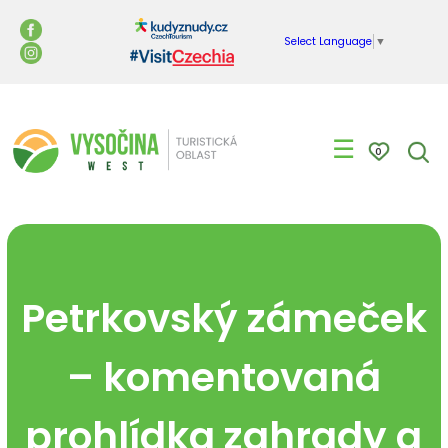
Select Language
▼
☰
0
Petrkovský zámeček
– komentovaná
prohlídka zahrady a