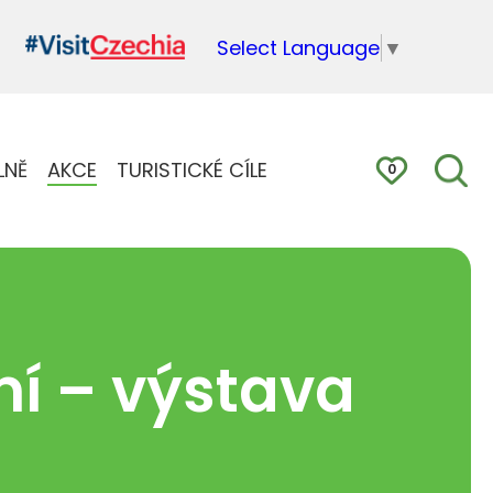
Select Language
▼
LNĚ
AKCE
TURISTICKÉ CÍLE
0
mí – výstava