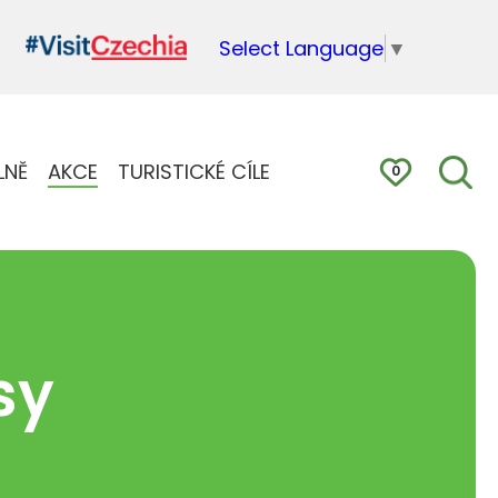
Select Language
▼
LNĚ
AKCE
TURISTICKÉ CÍLE
0
sy