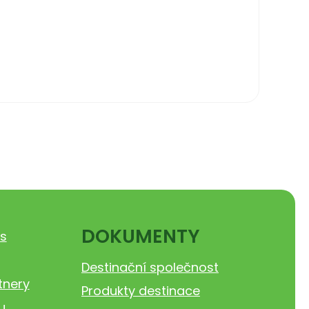
DOKUMENTY
s
Destinační společnost
tnery
Produkty destinace
u