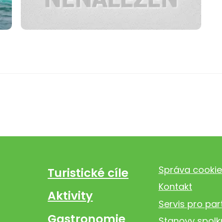
Správa cookie
Turistické cíle
Kontakt
Aktivity
Servis pro par
Gastronomie
Stanovy spolk