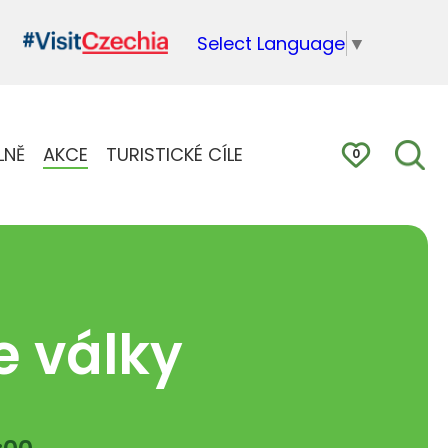
Select Language
▼
LNĚ
AKCE
TURISTICKÉ CÍLE
0
e války