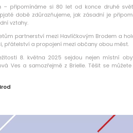
 – připomínáme si 80 let od konce druhé světov
pjaté době zdůrazňujeme, jak zásadní je připomín
ní vztahy.
etům partnerství mezi Havlíčkovým Brodem a hol
i, přátelství a propojení mezi občany obou měst.
ežitosti 8. května 2025 sejdou nejen místní obyv
ová Ves a samozřejmě z Brielle. Těšit se můžet
Brod