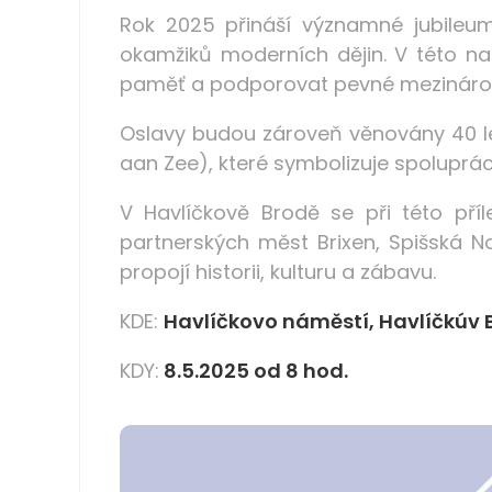
Rok 2025 přináší významné jubileum
okamžiků moderních dějin. V této na
paměť a podporovat pevné mezinárod
Oslavy budou zároveň věnovány 40 l
aan Zee), které symbolizuje spoluprác
V Havlíčkově Brodě se při této příl
partnerských měst Brixen, Spišská N
propojí historii, kulturu a zábavu.
KDE:
Havlíčkovo náměstí, Havlíčkúv 
KDY:
8.5.2025 od 8 hod.