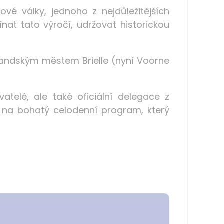
é války, jednoho z nejdůležitějších
at tato výročí, udržovat historickou
andským městem Brielle (nyní Voorne
atelé, ale také oficiální delegace z
e na bohatý celodenní program, který