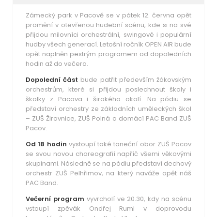
Zámecký park v Pacově se v pátek 12. června opět
promění v otevřenou hudební scénu, kde si na své
přijdou milovníci orchestrální, swingové i populární
hudby všech generací. Letošní ročník OPEN AIR bude
opět naplněn pestrým programem od dopoledních
hodin až do večera.
Dopolední část
bude patřit především žákovským
orchestrům, které si přijdou poslechnout školy i
školky z Pacova i širokého okolí. Na pódiu se
představí orchestry ze základních uměleckých škol
– ZUŠ Žirovnice, ZUŠ Polná a domácí PAC Band ZUŠ
Pacov.
Od 18 hodin
vystoupí také taneční obor ZUŠ Pacov
se svou novou choreografií napříč všemi věkovými
skupinami. Následně se na pódiu představí dechový
orchestr ZUŠ Pelhřimov, na který naváže opět náš
PAC Band.
Večerní program
vyvrcholí ve 20.30, kdy na scénu
vstoupí zpěvák Ondřej Ruml v doprovodu