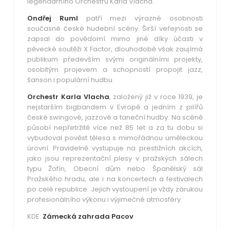
legendárního Orchestru Karla Vlacha.
Ondřej Ruml
patří mezi výrazné osobnosti
současné české hudební scény. Širší veřejnosti se
zapsal do povědomí mimo jiné díky účasti v
pěvecké soutěži X Factor, dlouhodobě však zaujímá
publikum především svými originálními projekty,
osobitým projevem a schopností propojit jazz,
šanson i populární hudbu.
Orchestr Karla Vlacha
, založený již v roce 1939, je
nejstarším bigbandem v Evropě a jedním z pilířů
české swingové, jazzové a taneční hudby. Na scéně
působí nepřetržitě více než 85 let a za tu dobu si
vybudoval pověst tělesa s mimořádnou uměleckou
úrovní. Pravidelně vystupuje na prestižních akcích,
jako jsou reprezentační plesy v pražských sálech
typu Žofín, Obecní dům nebo Španělský sál
Pražského hradu, ale i na koncertech a festivalech
po celé republice. Jejich vystoupení je vždy zárukou
profesionálního výkonu i výjimečné atmosféry.
KDE:
Zámecká zahrada Pacov