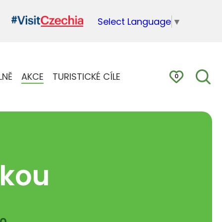
Select Language
▼
LNĚ
AKCE
TURISTICKÉ CÍLE
0
dkou