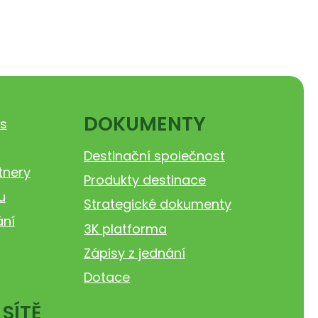
DOKUMENTY
s
Destinační společnost
tnery
Produkty destinace
u
Strategické dokumenty
ání
3K platforma
Zápisy z jednání
Dotace
 SÍTĚ