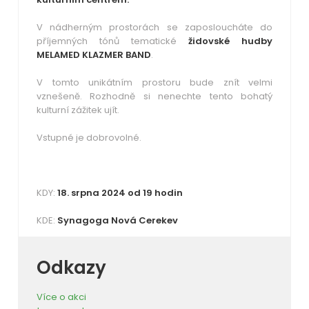
V nádherným prostorách se zaposloucháte do
příjemných tónů tematické
židovské hudby
MELAMED KLAZMER BAND
.
V tomto unikátním prostoru bude znít velmi
vznešeně. Rozhodně si nenechte tento bohatý
kulturní zážitek ujít.
Vstupné je dobrovolné.
KDY:
18. srpna 2024 od 19 hodin
KDE:
Synagoga Nová Cerekev
Odkazy
Více o akci