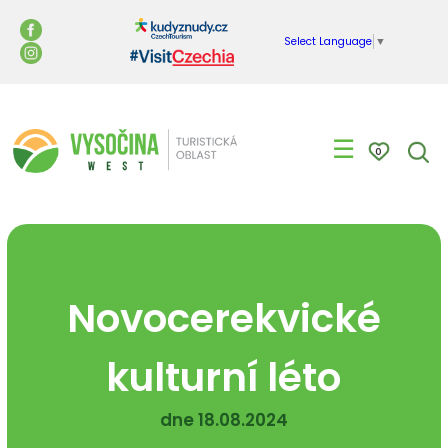
Select Language
▼
☰
0
Novocerekvické
kulturní léto
dne 18.08.2024