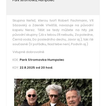
Park Stromovka, Humpolec
Skupina Neřež, kterou tvoří Robert Fischmann, Vít
Sázavský a Zdeněk Vřešťál, navazuje na původní
kapelu Nerez. Těšit se tedy můžete na hity jak
původní skupiny (Já s tebou žít nebudu, Za poledne,
Černá voda, Do posledního dechu, Javor aj.), tak i té
současné (V pořádku, Nad tebe není, Podivín aj.)
Vstupné dobrovolné
KDE:
Park Stromovka Humpolec
KDY:
22.8.2025 od 20 hod.