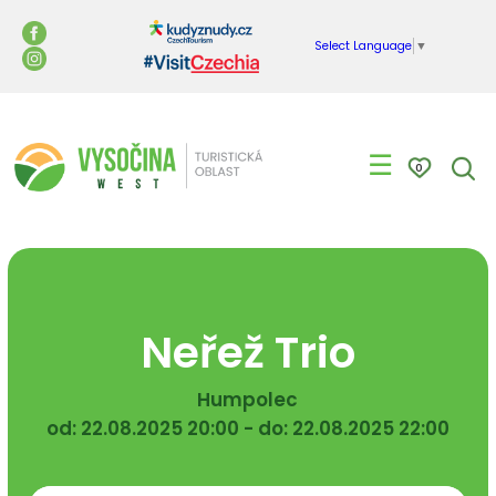
Select Language
▼
☰
0
Neřež Trio
Humpolec
od: 22.08.2025 20:00 - do: 22.08.2025 22:00