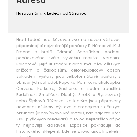
Adresa
Husovo nám. 7, Ledeč nad Sázavou
Hrad Ledeč nad Sázavou zve na novou výstavou
připomínající nejznámější pohádky B. Němcové, K. J.
Erbena a bratří Grimmů. Specifickou podobu
pohádkového světa vytvořila malířka Veronika
Balcarová, jejíž ilustrační tvorba má, díky dětským
knížkám a časopisům, celorepublikový dosah.
Základem výstavy jsou velkoformátové postavy z
oblíbených pohádek Popelka, Perníková chaloupka,
Červená Karkulka, Sněhurka a sedm trpaslíků,
Budulínek, Smolíček, Dlouhý, Široký a Bystrozraký
nebo Šípková Růženka, ke kterým jsou připraveny
dovednostní úkoly. Výstava je propojena s dětským
okruhem (Medvídkové království), kde najdete přes
1000 plyšových medvídků, a to od nejstarších až po
ty nejnovější krasavce. Expozice pokračuje do
historického sklepení, kde se znovu usadili pekelní