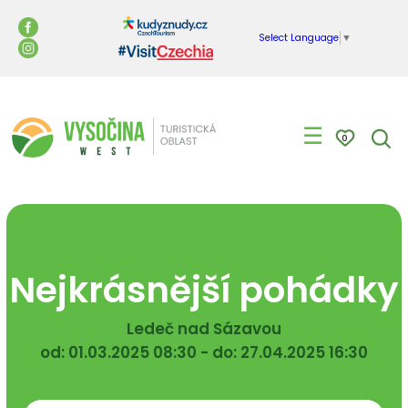
Select Language
▼
☰
0
Nejkrásnější pohádky
Ledeč nad Sázavou
od: 01.03.2025 08:30 - do: 27.04.2025 16:30