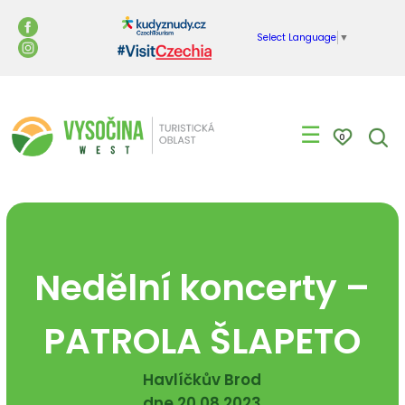
Select Language
▼
☰
0
Nedělní koncerty –
PATROLA ŠLAPETO
Havlíčkův Brod
dne 20.08.2023