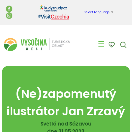
Select Language
▼
☰
0
(Ne)zapomenutý
ilustrátor Jan Zrzavý
Světlá nad Sázavou
dne 31.05.2023