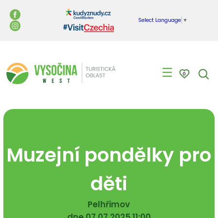
Select Language
▼
☰
0
Muzejní pondělky pro
děti
Pelhřimov
dne 07.07.2025 11:00