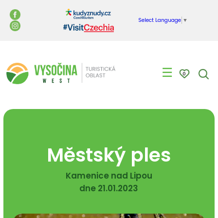
Select Language
▼
☰
0
Městský ples
Kamenice nad Lipou
dne 21.01.2023