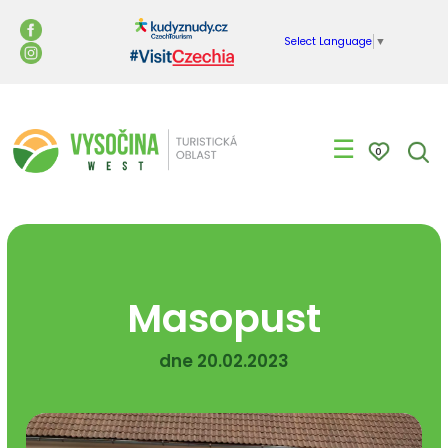
Select Language
▼
☰
0
Masopust
dne 20.02.2023