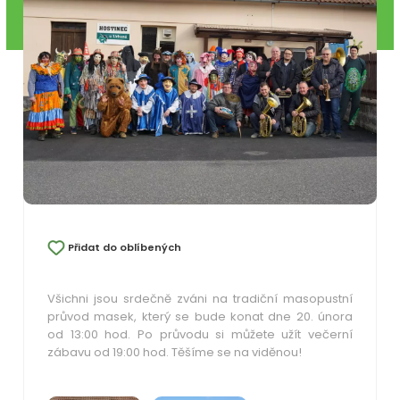
Přidat do oblíbených
Všichni jsou srdečně zváni na tradiční masopustní
průvod masek, který se bude konat dne 20. února
od 13:00 hod. Po průvodu si můžete užít večerní
zábavu od 19:00 hod. Těšíme se na viděnou!