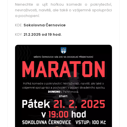
Nenechte si ujít hořkou komedii o pokrytectví,
nevraživosti, naivitě, ale také o vzájemné spolupráci
a pochopení.
KDE:
Sokolovna Černovice
KDY:
21.2.2025 od 19 hod.