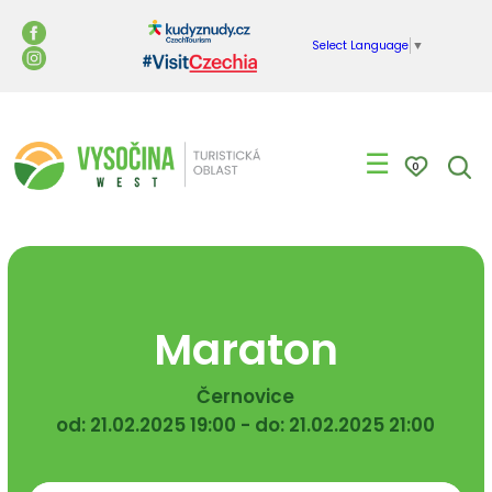
Select Language
▼
☰
0
Maraton
Černovice
od: 21.02.2025 19:00 - do: 21.02.2025 21:00