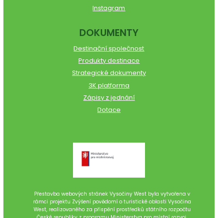
Instagram
DOKUMENTY
Destinační společnost
Produkty destinace
Strategické dokumenty
3K platforma
Zápisy z jednání
Dotace
Přestavba webových stránek Vysočiny West byla vytvořena v
rámci projektu Zvýšení povědomí o turistické oblasti Vysočina
West, realizovaného za přispění prostředků státního rozpočtu
České republiky z programu Ministerstva pro místní rozvoj.