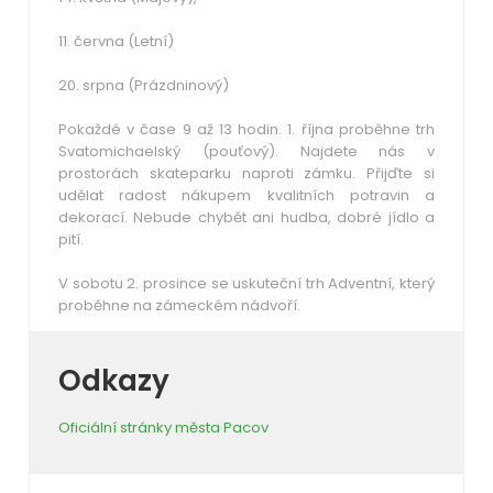
11. června (Letní)
20. srpna (Prázdninový)
Pokaždé v čase 9 až 13 hodin. 1. října proběhne trh
Svatomichaelský (pouťový). Najdete nás v
prostorách skateparku naproti zámku. Přijďte si
udělat radost nákupem kvalitních potravin a
dekorací. Nebude chybět ani hudba, dobré jídlo a
pití.
V sobotu 2. prosince se uskuteční trh Adventní, který
proběhne na zámeckém nádvoří.
Odkazy
Oficiální stránky města Pacov