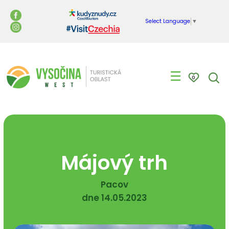
Select Language
▼
☰
0
Májový trh
Pacov
dne 14.05.2023