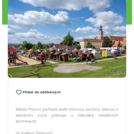
Přidat do oblíbených
Město Pacov pořádá další trhovou sezónu, kterou v
letošním roce plánuje v několika nedělních
termínech:
14. května (Májový),