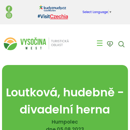
Select Language
▼
☰
0
Loutková, hudebně -
divadelní herna
Humpolec
dne 05.08.2023