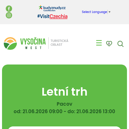
Select Language
▼
☰
0
Letní trh
Pacov
od: 21.06.2026 09:00 - do: 21.06.2026 13:00