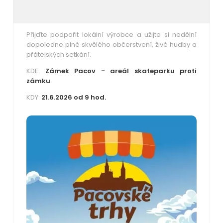
Přijďte podpořit lokální výrobce a užijte si nedělní
dopoledne plné skvělého občerstvení, živé hudby a
přátelských setkání.
KDE:
Zámek Pacov - areál skateparku proti
zámku
KDY:
21.6.2026 od 9 hod.