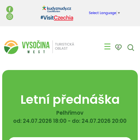
Select Language
▼
☰
0
Letní přednáška
Pelhřimov
od: 24.07.2026 18:00 - do: 24.07.2026 20:00