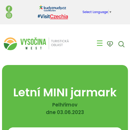
Select Language
▼
☰
0
Letní MINI jarmark
Pelhřimov
dne 03.06.2023