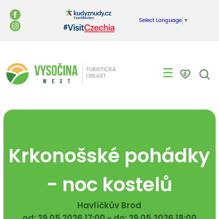
Select Language
▼
☰
0
Krkonošské pohádky
- noc kostelů
Havlíčkův Brod
od: 29.05.2026 17:00 - do: 29.05.2026 18:00