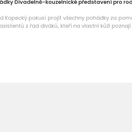
ádky Divadelně-kouzelnické představení pro rod
id Kopecký pokusí projít všechny pohádky za pomoc
sistentů z řad diváků, kteří na vlastní kůži poznají