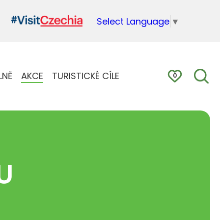
Select Language
▼
LNĚ
AKCE
TURISTICKÉ CÍLE
0
U