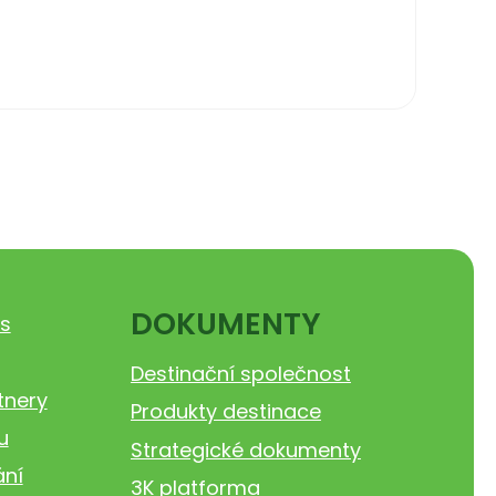
DOKUMENTY
s
Destinační společnost
tnery
Produkty destinace
u
Strategické dokumenty
ání
3K platforma