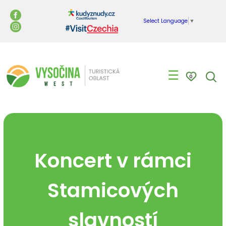
Select Language
▼
☰
0
Koncert v rámci
Stamicových
slavností