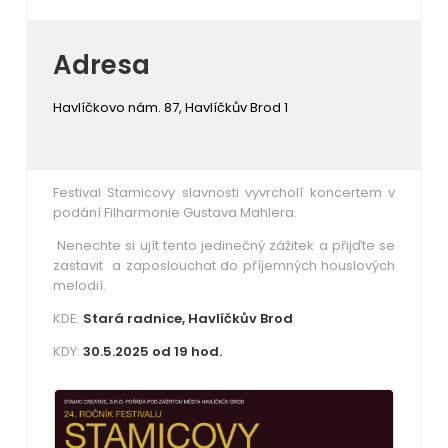
Adresa
Havlíčkovo nám. 87, Havlíčkův Brod 1
Festival Stamicovy slavnosti vyvrcholí koncertem v
podání Filharmonie Gustava Mahlera.
Nenechte si ujít tento jedinečný zážitek a přijďte se
zastavit a zaposlouchat do příjemných houslových
melodií.
KDE:
Stará radnice, Havlíčkův Brod
KDY:
30.5.2025 od 19 hod.