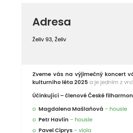
Adresa
Želiv 93, Želiv
Zveme vás na výjimečný koncert vá
kulturního léta 2025
a je jedním z vr
Účinkující – členové České filharmon
Magdalena Mašlaňová
– housle
Petr Havlín
– housle
Pavel Ciprys
– viola