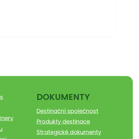
DOKUMENTY
s
Destinační společnost
tnery
Produkty destinace
u
Strategické dokumenty