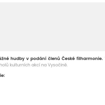
žné hudby v podání členů České filharmonie.
T
cholů kulturních akcí na Vysočině.
ie: