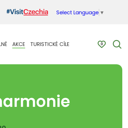
Select Language
▼
LNĚ
AKCE
TURISTICKÉ CÍLE
0
lharmonie