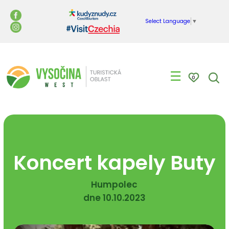
Select Language
▼
☰
0
Koncert kapely Buty
Humpolec
dne 10.10.2023