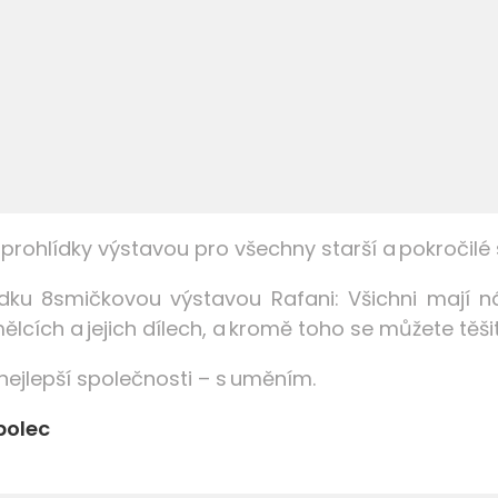
ohlídky výstavou pro všechny starší a pokročilé s
u 8smičkovou výstavou Rafani: Všichni mají n
mělcích a jejich dílech, a kromě toho se můžete těš
 nejlepší společnosti – s uměním.
polec