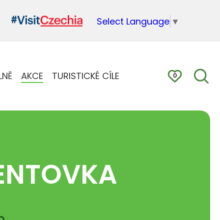
Select Language
▼
LNĚ
AKCE
TURISTICKÉ CÍLE
0
MENTOVKA