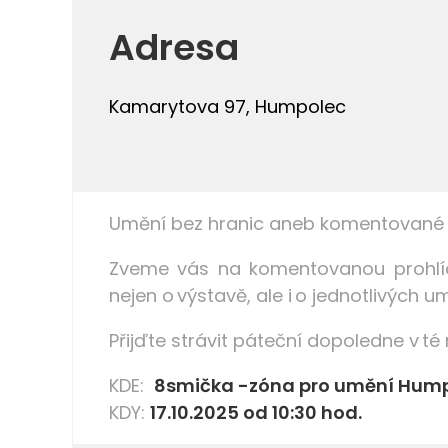
Adresa
Kamarytova 97, Humpolec
Umění bez hranic aneb komentované pr
Zveme vás na komentovanou prohlídk
nejen o výstavě, ale i o jednotlivých u
Přijďte strávit páteční dopoledne v té
KDE:
8smička -zóna pro umění Hum
KDY:
17.10.2025 od 10:30 hod.