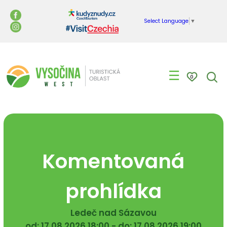
Select Language
▼
☰
0
Komentovaná
prohlídka
Ledeč nad Sázavou
od: 17.08.2026 18:00 - do: 17.08.2026 19:00