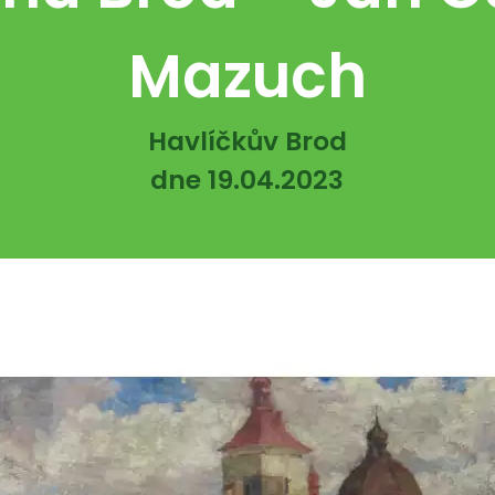
Mazuch
Havlíčkův Brod
dne 19.04.2023