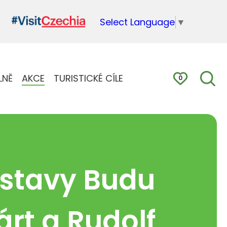
Select Language
▼
LNĚ
AKCE
TURISTICKÉ CÍLE
0
stavy Budu
rt a Rudolf