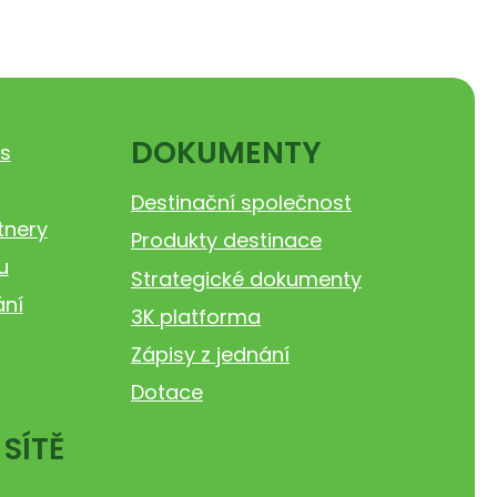
DOKUMENTY
s
Destinační společnost
tnery
Produkty destinace
u
Strategické dokumenty
ání
3K platforma
Zápisy z jednání
Dotace
 SÍTĚ