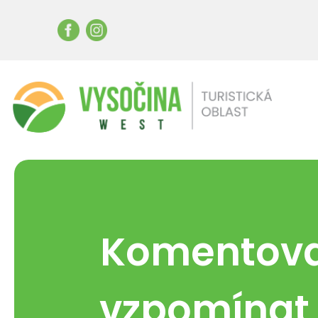
Komentova
vzpomínat 