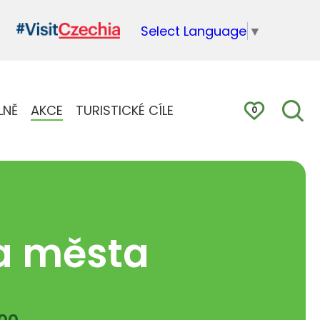
Select Language
▼
LNĚ
AKCE
TURISTICKÉ CÍLE
0
a města