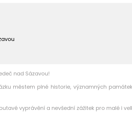
ázavou
Ledeč nad Sázavou!
ku městem plné historie, významných památek 
poutavé vyprávění a nevšední zážitek pro malé i vel