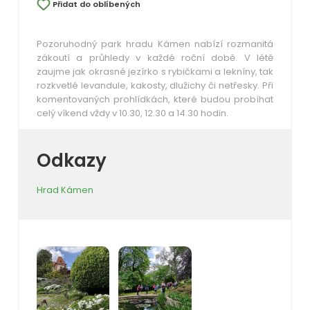
Přidat do oblíbených
Pozoruhodný park hradu Kámen nabízí rozmanitá
zákoutí a průhledy v každé roční době. V létě
zaujme jak okrasné jezírko s rybičkami a lekníny, tak
rozkvetlé levandule, kakosty, dlužichy či netřesky. Při
komentovaných prohlídkách, které budou probíhat
celý víkend vždy v 10.30, 12.30 a 14.30 hodin.
Odkazy
Hrad Kámen