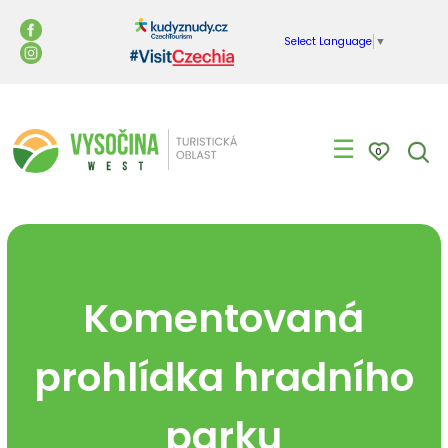
Select Language
▼
☰
0
Komentovaná
prohlídka hradního
parku