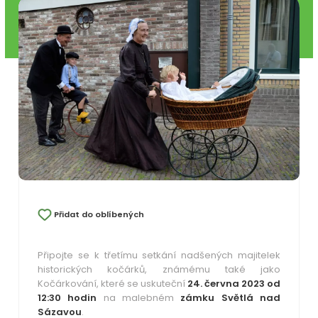
Přidat do oblíbených
Připojte se k třetímu setkání nadšených majitelek
historických kočárků, známému také jako
Kočárkování, které se uskuteční
24. června 2023 od
12:30 hodin
na malebném
zámku Světlá nad
Sázavou
.