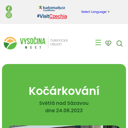
Select Language
▼
☰
0
Kočárkování
Světlá nad Sázavou
dne 24.06.2023