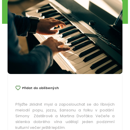
Přidat do oblíbených
Přijďte zklidnit mysl a zaposlouchat se do líbivých
melodií popu, jazzu, šansonu a folku v podání
Simony Zástěrové a Martina Dvořáka. Večeře a
sklenka dobrého vína udělají jeden podzimní
kulturní večer ještě lepším.