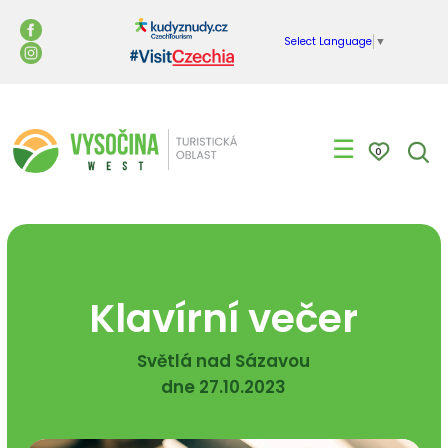
Select Language
▼
☰
0
Klavírní večer
Světlá nad Sázavou
dne 27.10.2023