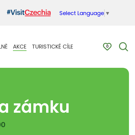
Select Language
▼
LNĚ
AKCE
TURISTICKÉ CÍLE
0
ka zámku
00