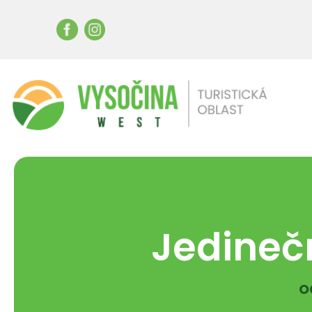
Jedineč
o