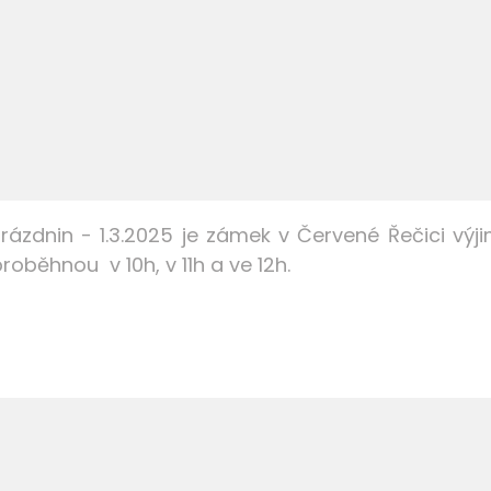
prázdnin - 1.3.2025 je zámek v Červené Řečici vý
oběhnou v 10h, v 11h a ve 12h.