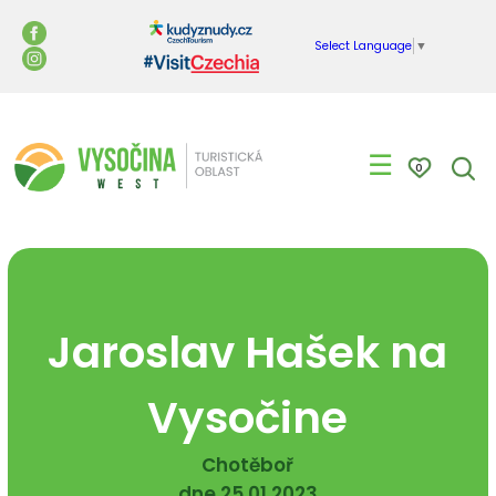
Select Language
▼
☰
0
Jaroslav Hašek na
Vysočine
Chotěboř
dne 25.01.2023