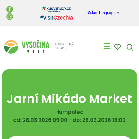
Select Language
▼
☰
0
Jarní Mikádo Market
Humpolec
od: 28.03.2026 09:00 - do: 28.03.2026 13:00